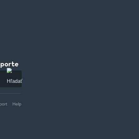
pporte
ort
Help